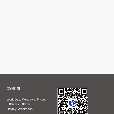
工作时间
Work Day: Monday to Friday,
8:00am - 6:00pm
Off day: Weekends