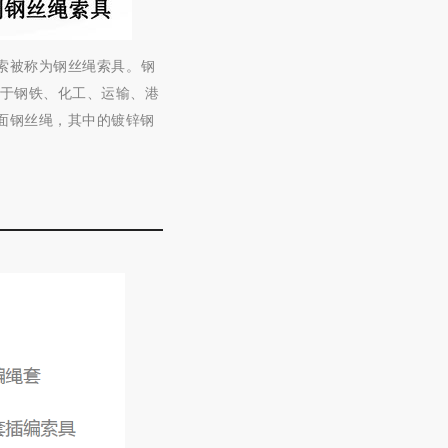
索被称为钢丝绳
索具。
钢
用于钢铁、化工、运输
、港
面钢丝绳，其中的镀锌钢