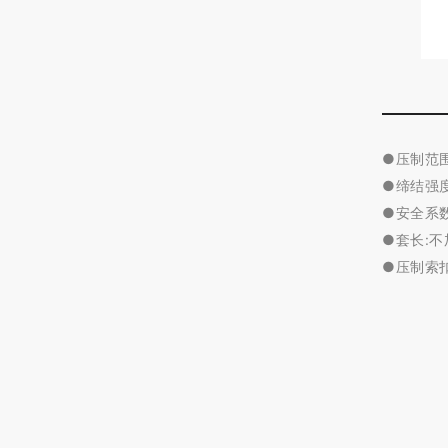
●压制范围
●缔结强
●安全系
●套长:
●压制索