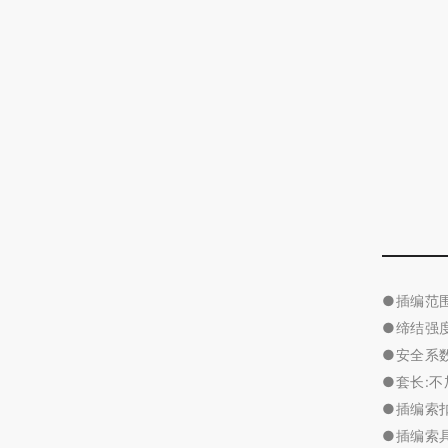
●
插编范围
●
缔结强
●安全系
●套长:
●
插编索
●插编索